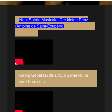
Neu: Soirée Musicale: Der kleine Prinz
(Antoine de Saint-Exupéry)
Georg Gebel (1709-1753): Seine Ruhe
wird Ehre sein