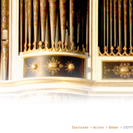
Startseite
>
Archiv
>
Bilder
> DEPT