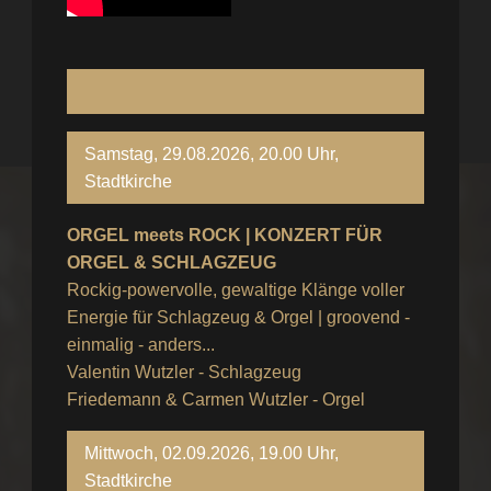
Samstag, 29.08.2026, 20.00 Uhr,
Stadtkirche
ORGEL meets ROCK | KONZERT FÜR
ORGEL & SCHLAGZEUG
Rockig-powervolle, gewaltige Klänge voller
Energie für Schlagzeug & Orgel | groovend -
einmalig - anders...
Valentin Wutzler - Schlagzeug
Friedemann & Carmen Wutzler - Orgel
Mittwoch, 02.09.2026, 19.00 Uhr,
Stadtkirche