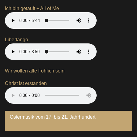
Ich bin getauft + All of Me
Libertango
Wir wollen alle fröhlich sein
Christ ist erstanden
Ostermusik vom 17. bis 21. Jahrhundert