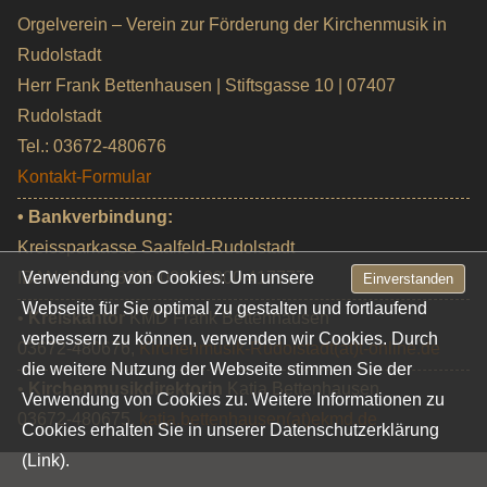
Orgelverein – Verein zur Förderung der Kirchenmusik in
Rudolstadt
Herr Frank Bettenhausen | Stiftsgasse 10 | 07407
Rudolstadt
Tel.: 03672-480676
Kontakt-Formular
• Bankverbindung:
Kreissparkasse Saalfeld-Rudolstadt
IBAN: DE10 8305 0303 0000 417777
Verwendung von Cookies: Um unsere
Einverstanden
Webseite für Sie optimal zu gestalten und fortlaufend
•
Kreiskantor
KMD Frank Bettenhausen
verbessern zu können, verwenden wir Cookies. Durch
03672-480676,
Kirchenmusik-Rudolstadt(at)t-online.de
die weitere Nutzung der Webseite stimmen Sie der
•
Kirchenmusikdirektorin
Katja Bettenhausen
Verwendung von Cookies zu. Weitere Informationen zu
03672-480675,
katja.bettenhausen(at)ekmd.de
Cookies erhalten Sie in unserer
Datenschutzerklärung
(Link).