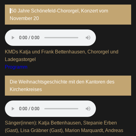
50 Jahre Schönefeld-Chororgel, Konzert vom
November 20
KMDs Katja und Frank Bettenhausen, Chororgel und
Ladegastorgel
Programm
Die Weihnachtsgeschichte mit den Kantoren des
Kirchenkreises
Sänger(innen): Katja Bettenhausen, Stepanie Erben
(Gast), Lisa Gräbner (Gast), Marion Marquardt, Andreas