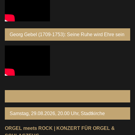
Georg Gebel (1709-1753): Seine Ruhe wird Ehre sein
Samstag, 29.08.2026, 20.00 Uhr, Stadtkirche
ORGEL meets ROCK | KONZERT FÜR ORGEL &