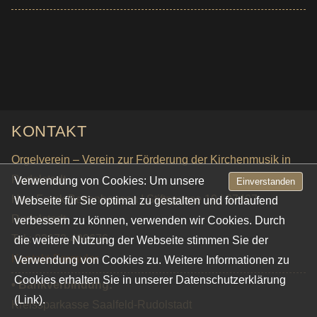
KONTAKT
Orgelverein – Verein zur Förderung der Kirchenmusik in
Rudolstadt
Verwendung von Cookies: Um unsere
Einverstanden
Herr Frank Bettenhausen | Stiftsgasse 10 | 07407
Webseite für Sie optimal zu gestalten und fortlaufend
Rudolstadt
verbessern zu können, verwenden wir Cookies. Durch
Tel.: 03672-480676
die weitere Nutzung der Webseite stimmen Sie der
Kontakt-Formular
Verwendung von Cookies zu. Weitere Informationen zu
Cookies erhalten Sie in unserer
Datenschutzerklärung
• Bankverbindung:
(Link).
Kreissparkasse Saalfeld-Rudolstadt