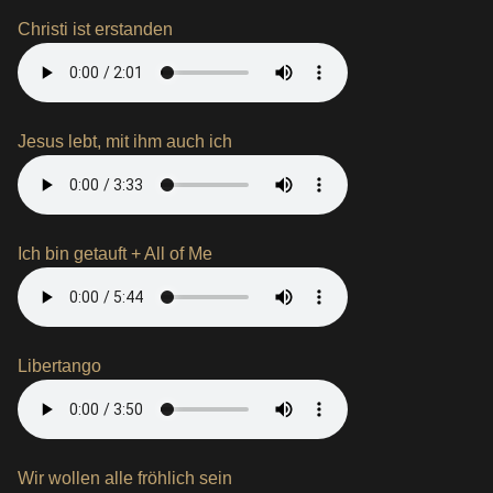
Christi ist erstanden
Jesus lebt, mit ihm auch ich
Ich bin getauft + All of Me
Libertango
Wir wollen alle fröhlich sein