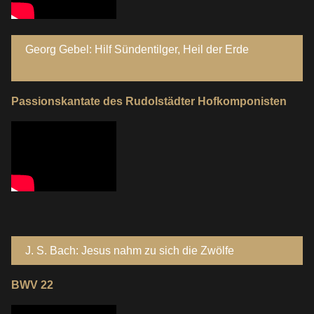
Georg Gebel: Hilf Sündentilger, Heil der Erde
Passionskantate des Rudolstädter Hofkomponisten
J. S. Bach: Jesus nahm zu sich die Zwölfe
BWV 22