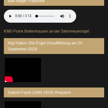
Max Reger: Pastorale
KMD Frank Bettenhausen an der Steinmeyerorgel
Naji Hakim: Die Engel (Uraufführung am 24.
September 2023)
Gabriel Fauré (1845-1924): Requiem