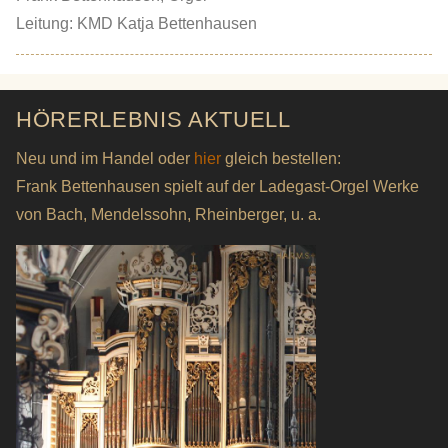
Leitung: KMD Katja Bettenhausen
HÖRERLEBNIS AKTUELL
Neu und im Handel oder
hier
gleich bestellen:
Frank Bettenhausen spielt auf der Ladegast-Orgel Werke
von Bach, Mendelssohn, Rheinberger, u. a.